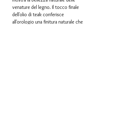
venature del legno. Il tocco finale
dell'olio di teak conferisce
all'orologio una finitura naturale che
esalta i colori, proteggendo allo
stesso tempo il legno. Questo
orologio aggiungerà sicuramente un
tocco caldo e invitante a qualsiasi
stanza, arricchendo l'atmosfera con
il suo fascino artigianale. Scegli un
pezzo che rispecchi l'artigianalità e
la tradizione della falegnameria!
artigianodellegno@icloud.com
© 2024 by artigianodellegno di Matteo
Labruna – alle Rechte vorbehalten